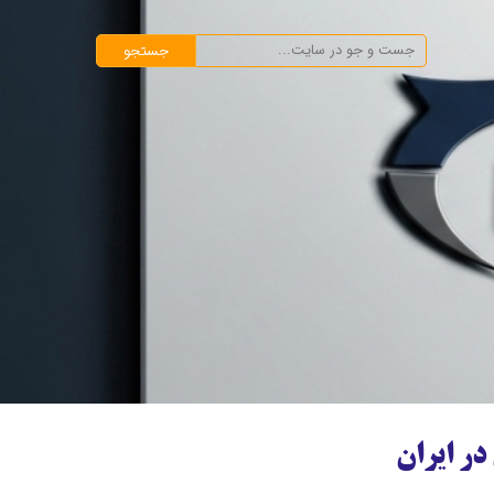
جستجو
ر ایران