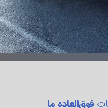
ات
فوق‌العاده ما