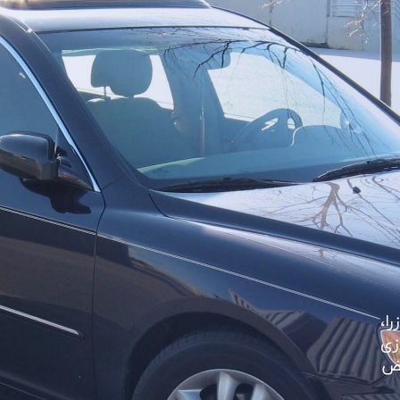
ا،
زی
یض