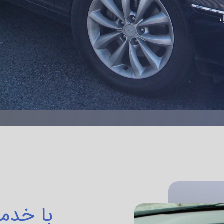
،
با خدم